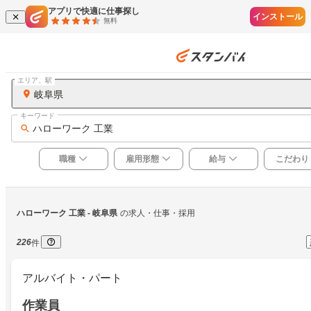
アプリで快適に仕事探し
インストール
無料
エリア、駅
岐阜県
キーワード
ハローワーク 工業
職種
雇用形態
給与
こだわり
ハローワーク 工業
 - 岐阜県
の求人・仕事・採用
226
件
アルバイト・パート
作業員