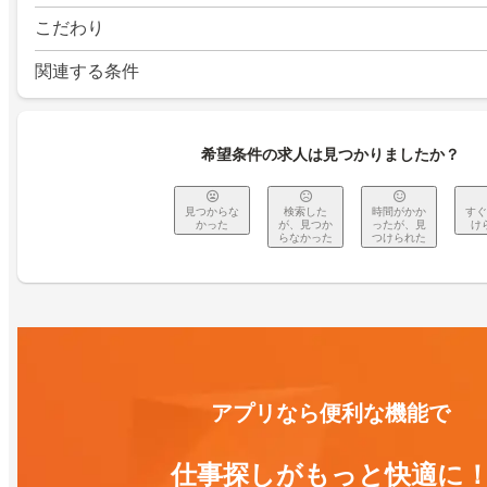
こだわり
関連する条件
希望条件の求人は見つかりましたか？
見つからな
検索した
時間がかか
すぐ
かった
が、見つか
ったが、見
け
らなかった
つけられた
アプリなら便利な機能で
仕事探しがもっと快適に