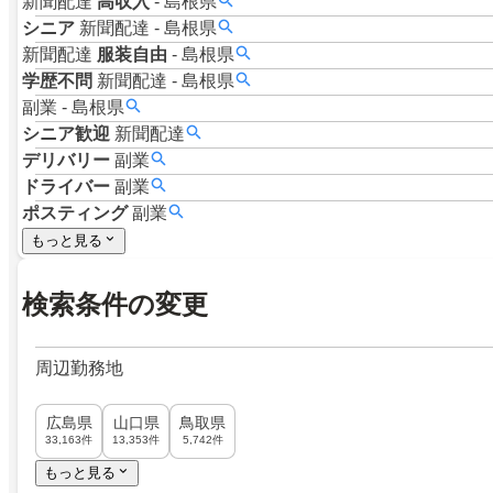
新聞配達
高収入
-
島根県
シニア
新聞配達
-
島根県
新聞配達
服装自由
-
島根県
学歴不問
新聞配達
-
島根県
副業
-
島根県
シニア歓迎
新聞配達
デリバリー
副業
ドライバー
副業
ポスティング
副業
もっと見る
検索条件の変更
周辺勤務地
広島県
山口県
鳥取県
33,163件
13,353件
5,742件
もっと見る