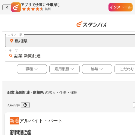
アプリで快適に仕事探し
インストール
無料
エリア、駅
島根県
キーワード
副業 新聞配達
職種
雇用形態
給与
こだわり
副業 新聞配達
 - 島根県
の求人・仕事・採用
7,883
件
新着
アルバイト・パート
新聞配達