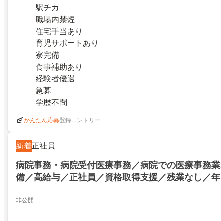
駅チカ
職場内禁煙
住宅手当あり
育児サポートあり
寮完備
食事補助あり
経験者優遇
急募
学歴不問
登録エントリー
かんたん応募
新着
正社員
病院事務・病院受付医療事務／病院での医療事務業
備／高給与／正社員／資格取得支援／残業なし／年間
上／土日祝休み／駅チカ／白井市／根／鎌ケ谷大仏
療事務業務／社会保険完備／高給与／正社員／資格
非公開
なし／年間休日120日以上／土日祝休み／駅チカ／