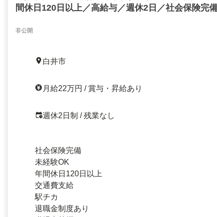
間休日120日以上／高給与／週休2日／社会保険完
なし／駅チカ／白井市／鎌ケ谷大仏駅／病院の医療
ーク／年間休日120日以上／高給与／週休2日／社
非公開
員／残業なし／駅チカ／白井市／鎌ケ谷大仏駅／2473
白井市
月給22万円 / 賞与・昇給あり
週休2日制 / 残業なし
社会保険完備
未経験OK
年間休日120日以上
交通費支給
駅チカ
退職金制度あり