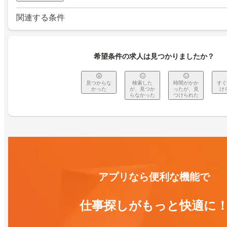
関連する条件
希望条件の求人は見つかりましたか？
見つからな
検索した
時間がかか
すぐ
かった
が、見つか
ったが、見
け
らなかった
つけられた
アプリなら便利な機能で
仕事探しがもっと快適に