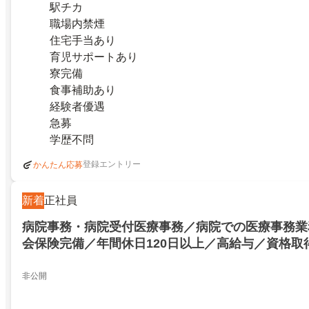
駅チカ
職場内禁煙
住宅手当あり
育児サポートあり
寮完備
食事補助あり
経験者優遇
急募
学歴不問
登録エントリー
かんたん応募
新着
正社員
病院事務・病院受付医療事務／病院での医療事務業
会保険完備／年間休日120日以上／高給与／資格取
し／土日祝休み／正社員／白井市／復／白井駅／病
業務／駅チカ／社会保険完備／年間休日120日以上
非公開
取得支援／残業なし／土日祝休み／正社員／白井市