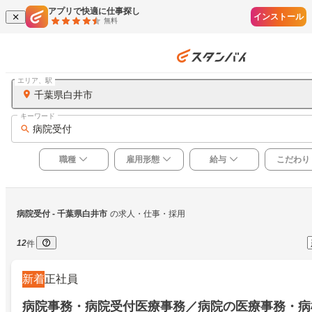
アプリで快適に仕事探し
インストール
無料
エリア、駅
千葉県白井市
キーワード
病院受付
職種
雇用形態
給与
こだわり
病院受付
 - 千葉県白井市
の求人・仕事・採用
12
件
新着
正社員
病院事務・病院受付医療事務／病院の医療事務・病