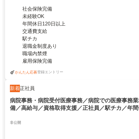
社会保険完備
未経験OK
年間休日120日以上
交通費支給
駅チカ
退職金制度あり
職場内禁煙
雇用保険完備
登録エントリー
かんたん応募
新着
正社員
病院事務・病院受付医療事務／病院での医療事務業
備／高給与／資格取得支援／正社員／駅チカ／年間休
／土日祝休み／残業なし／白井市／笹塚／白井駅／
務業務／社会保険完備／高給与／資格取得支援／正
非公開
年間休日120日以上／土日祝休み／残業なし／白井
駅／24737744