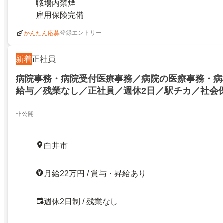
職場内禁煙
雇用保険完備
登録エントリー
かんたん応募
新着
正社員
病院事務・病院受付医療事務／病院の医療事務・病
給与／残業なし／正社員／週休2日／駅チカ／社会
休日120日以上／白井市／白井駅／病院の医療事務
／高給与／残業なし／正社員／週休2日／駅チカ／
非公開
年間休日120日以上／白井市／白井駅／24736267
白井市
月給22万円 / 賞与・昇給あり
週休2日制 / 残業なし