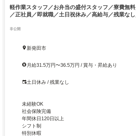
軽作業スタッフ／お弁当の盛付スタッフ／寮費無料
／正社員／即就職／土日祝休み／高給与／残業なし
／駅チカ／年間休日120日以上／お弁当の盛付スタ
／社会保険完備／正社員／即就職／土日祝休み／高
非公開
／年末年始求人／駅チカ／年間休日120日以上／2753
新発田市
月給31.5万円〜36.5万円 / 賞与・昇給あり
土日休み / 残業なし
未経験OK
社会保険完備
年間休日120日以上
シフト制
特別休暇