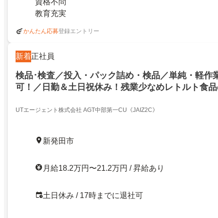
資格不問
教育充実
登録エントリー
かんたん応募
新着
正社員
検品･検査／投入・パック詰め・検品／単純・軽作業
可！／日勤＆土日祝休み！残業少なめレトルト食品
入・パック詰め・検品／単純・軽作業×月収21万円
日祝休み！残業少なめレトルト食品の製造！／27291
UTエージェント株式会社 AGT中部第一CU《JAIZ2C》
新発田市
月給18.2万円〜21.2万円 / 昇給あり
土日休み / 17時までに退社可