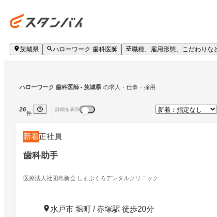
茨城県
ハローワーク 歯科医師
職種、雇用形態、こだわりな
ハローワーク 歯科医師
 - 茨城県
の求人・仕事・採用
26
詳細を表示
件
新着
正社員
歯科助手
医療法人社団島新会 しまぶくろデンタルクリニック
水戸市 堀町 / 赤塚駅 徒歩20分