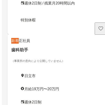
週休2日制 / 残業月20時間以内
特別休暇
新着
正社員
歯科助手
（事業所の意向により公開していません）
日立市
月給19万円〜20万円
週休2日制