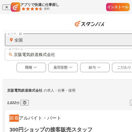
アプリで快適に仕事探し
インストール
無料
エリア、駅
全国
キーワード
京阪電気鉄道株式会社
職種
雇用形態
給与
こだわり
京阪電気鉄道株式会社
の求人・仕事・採用
1,022
件
新着
アルバイト・パート
300円ショップの接客販売スタッフ