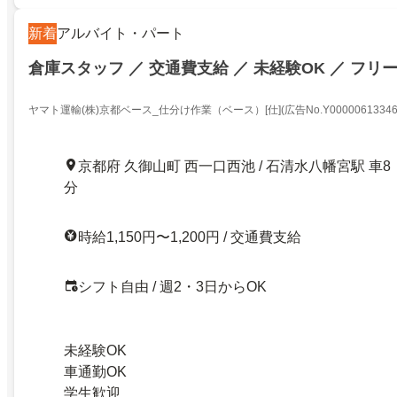
新着
アルバイト・パート
倉庫スタッフ ／ 交通費支給 ／ 未経験OK ／ フリ
ヤマト運輸(株)京都ベース_仕分け作業（ベース）[仕](広告No.Y00000613346
京都府 久御山町 西一口西池 / 石清水八幡宮駅 車8
分
時給1,150円〜1,200円 / 交通費支給
シフト自由 / 週2・3日からOK
未経験OK
車通勤OK
学生歓迎