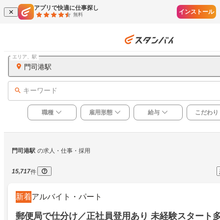
アプリで快適に仕事探し
インストール
無料
エリア、駅
門司港駅
キーワード
職種
雇用形態
給与
こだわり
門司港駅
の求人・仕事・採用
15,717
件
新着
アルバイト・パート
郵便局で仕分け／正社員登用あり 未経験スタート