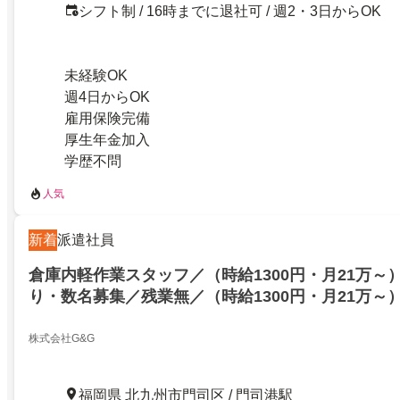
シフト制 / 16時までに退社可 / 週2・3日からOK
未経験OK
週4日からOK
雇用保険完備
厚生年金加入
学歴不問
人気
新着
派遣社員
倉庫内軽作業スタッフ／（時給1300円・月21万～
り・数名募集／残業無／（時給1300円・月21万～
り・数名募集／残業無／26929075
株式会社G&G
福岡県 北九州市門司区 / 門司港駅