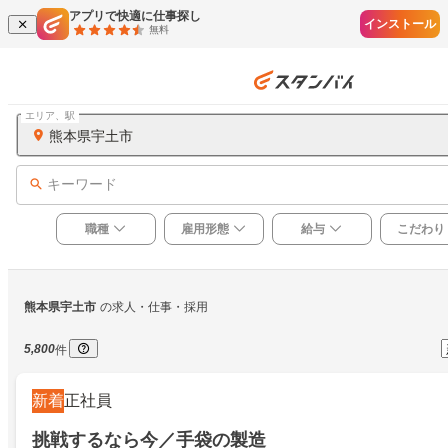
アプリで快適に仕事探し
インストール
無料
エリア、駅
熊本県宇土市
キーワード
職種
雇用形態
給与
こだわり
熊本県宇土市
の求人・仕事・採用
5,800
件
新着
正社員
挑戦するなら今／手袋の製造