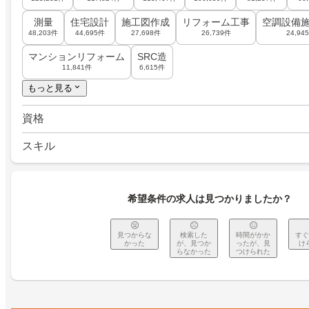
測量
住宅設計
施工図作成
リフォーム工事
空調設備
48,203件
44,695件
27,698件
26,739件
24,94
マンションリフォーム
SRC造
11,841件
6,615件
もっと見る
資格
スキル
希望条件の求人は見つかりましたか？
見つからな
検索した
時間がかか
すぐ
かった
が、見つか
ったが、見
け
らなかった
つけられた