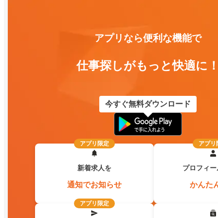
アプリなら便利な機能で
仕事探しがもっと快適に
今すぐ無料ダウンロード
アプリ限定
アプリ
新着求人を
プロフィー
通知でお知らせ
かんた
アプリ限定