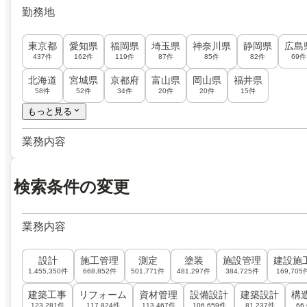
勤務地
東京都
愛知県
福岡県
埼玉県
神奈川県
静岡県
広島
437件
162件
119件
87件
85件
82件
69件
北海道
宮城県
京都府
富山県
岡山県
福井県
58件
52件
34件
20件
20件
15件
もっと見る
業務内容
検索条件の変更
業務内容
設計
施工管理
測定
塗装
施設管理
建設施
1,455,350件
668,852件
501,771件
481,297件
384,725件
169,705
建築工事
リフォーム
資材管理
設備設計
建築設計
構
123,281件
117,824件
113,467件
106,659件
81,237件
66