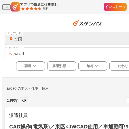
アプリで快適に仕事探し
インストール
無料
エリア、駅
全国
キーワード
jwcad
職種
雇用形態
給与
こだわり
jwcad
の求人・仕事・採用
1,993
件
派遣社員
CAD操作(電気系)／東区×JWCAD使用／車通勤可!9:0