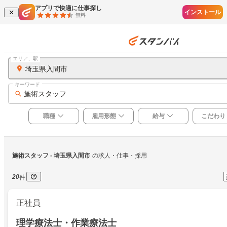
アプリで快適に仕事探し
インストール
無料
エリア、駅
埼玉県入間市
キーワード
施術スタッフ
職種
雇用形態
給与
こだわり
施術スタッフ
 - 埼玉県入間市
の求人・仕事・採用
20
件
正社員
理学療法士・作業療法士