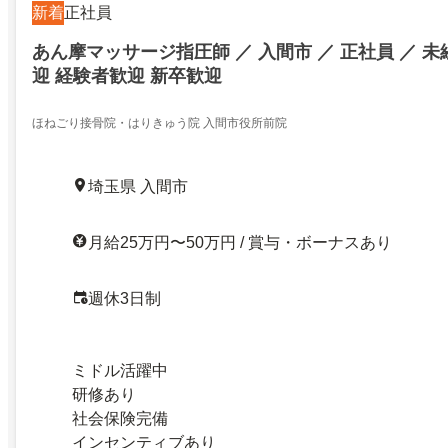
新着
正社員
あん摩マッサージ指圧師 ／ 入間市 ／ 正社員 ／ 未
迎 経験者歓迎 新卒歓迎
ほねごり接骨院・はりきゅう院 入間市役所前院
埼玉県 入間市
月給25万円〜50万円 / 賞与・ボーナスあり
週休3日制
ミドル活躍中
研修あり
社会保険完備
インセンティブあり