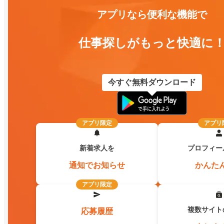
アプリなら便利な機能で
仕事探しがもっと快適に
今すぐ無料ダウンロード
アプリ限定
アプリ
新着求人を
プロフィー
通知でお知らせ
かんた
アプリ限定
複数サイト
応募履歴