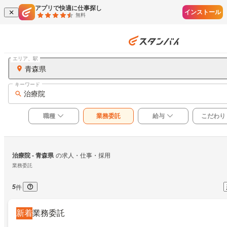
アプリで快適に仕事探し
インストール
無料
エリア、駅
青森県
キーワード
治療院
職種
業務委託
給与
こだわり
治療院
 - 青森県
の求人・仕事・採用
業務委託
5
件
新着
業務委託