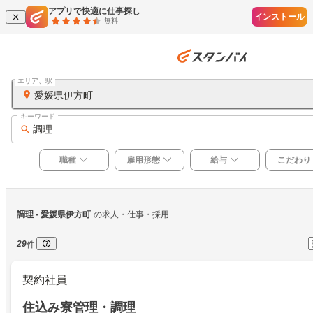
アプリで快適に仕事探し
インストール
無料
エリア、駅
愛媛県伊方町
キーワード
調理
職種
雇用形態
給与
こだわり
調理
 - 愛媛県伊方町
の求人・仕事・採用
29
件
契約社員
住込み寮管理・調理