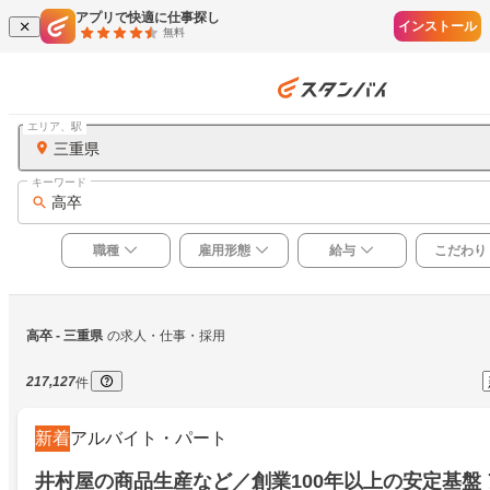
アプリで快適に仕事探し
インストール
無料
エリア、駅
三重県
キーワード
高卒
職種
雇用形態
給与
こだわり
高卒
 - 三重県
の求人・仕事・採用
217,127
件
新着
アルバイト・パート
井村屋の商品生産など／創業100年以上の安定基盤