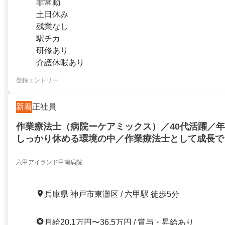
非常勤
土日休み
残業なし
駅チカ
研修あり
介護休暇あり
登録エントリー
新着
正社員
作業療法士（病院ーケアミックス）／40代活躍／年
しっかり休める環境の中／作業療法士として成長で
住宅・扶養・交通費など各種手当が整っており／福
ています
六甲アイランド甲南病院
兵庫県 神戸市東灘区 / 六甲駅 徒歩5分
月給20.1万円〜36.5万円 / 賞与・昇給あり