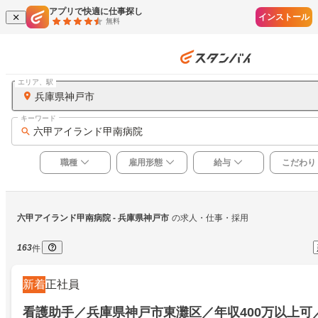
アプリで快適に仕事探し
インストール
無料
エリア、駅
兵庫県神戸市
キーワード
六甲アイランド甲南病院
職種
雇用形態
給与
こだわり
六甲アイランド甲南病院
 - 兵庫県神戸市
の求人・仕事・採用
163
件
新着
正社員
看護助手／兵庫県神戸市東灘区／年収400万以上可