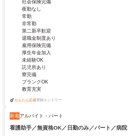
社会保険完備
夜勤なし
常勤
非常勤
第二新卒歓迎
退職金制度あり
雇用保険完備
厚生年金加入
未経験OK
託児所あり
寮完備
ブランクOK
教育充実
登録エントリー
かんたん応募
新着
アルバイト・パート
看護助手／無資格OK／日勤のみ／パート／病院