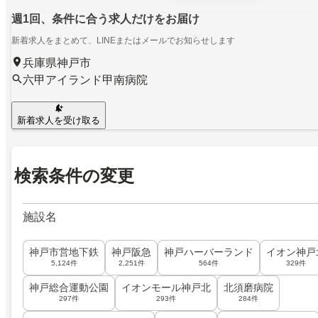
週1回、条件に合う求人だけをお届け
新着求人をまとめて、LINEまたはメールでお知らせします
兵庫県神戸市
六甲アイランド甲南病院
新着求人を受け取る
検索条件の変更
施設名
神戸市営地下鉄
神戸阪急
神戸ハーバーランド
イオン神戸
5,124件
2,251件
564件
329件
神戸総合運動公園
イオンモール神戸北
北須磨病院
297件
293件
284件