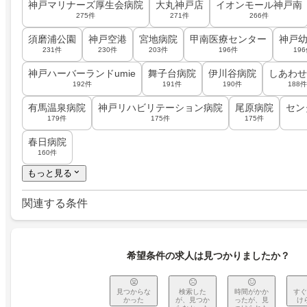
神戸マリナーズ厚生会病院
大丸神戸店
イオンモール神戸南
275件
271件
266件
須磨浦公園
神戸空港
宮地病院
甲南医療センター
神戸
231件
230件
203件
196件
19
神戸ハーバーランドumie
舞子台病院
伊川谷病院
しあわせ
192件
191件
190件
188件
有馬温泉病院
神戸リハビリテーション病院
尾原病院
セン
179件
175件
175件
春日病院
160件
もっと見る
関連する条件
希望条件の求人は見つかりましたか？
見つからな
検索した
時間がかか
すぐ
かった
が、見つか
ったが、見
け