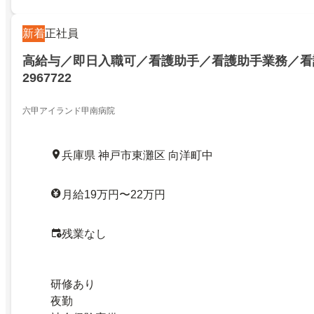
新着
正社員
高給与／即日入職可／看護助手／看護助手業務／看
2967722
六甲アイランド甲南病院
兵庫県 神戸市東灘区 向洋町中
月給19万円〜22万円
残業なし
研修あり
夜勤