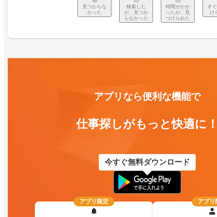
見つからな
検索した
時間がかか
すぐ
かった
が、見つか
ったが、見
け
らなかった
つけられた
アプリなら便利な機能で
仕事探しがもっと快適に
今すぐ無料ダウンロード
アプリ限定
アプリ