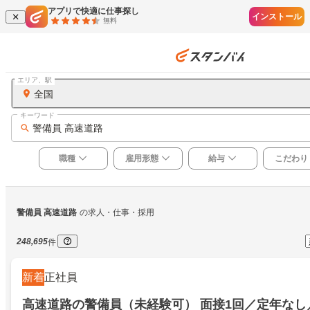
アプリで快適に仕事探し
インストール
無料
エリア、駅
全国
キーワード
警備員 高速道路
職種
雇用形態
給与
こだわり
警備員 高速道路
の求人・仕事・採用
248,695
件
新着
正社員
高速道路の警備員（未経験可） 面接1回／定年なし／