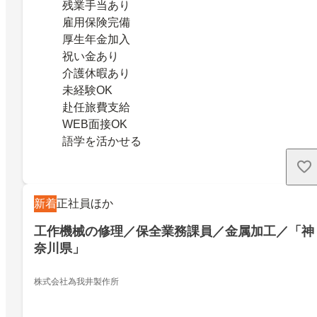
残業手当あり
雇用保険完備
厚生年金加入
祝い金あり
介護休暇あり
未経験OK
赴任旅費支給
WEB面接OK
語学を活かせる
新着
正社員ほか
工作機械の修理／保全業務課員／金属加工／「神
奈川県」
株式会社為我井製作所