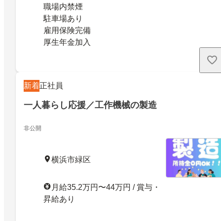
職場内禁煙
駐車場あり
雇用保険完備
厚生年金加入
新着
正社員
一人暮らし応援／工作機械の製造
非公開
横浜市緑区
月給35.2万円〜44万円 / 賞与・
昇給あり