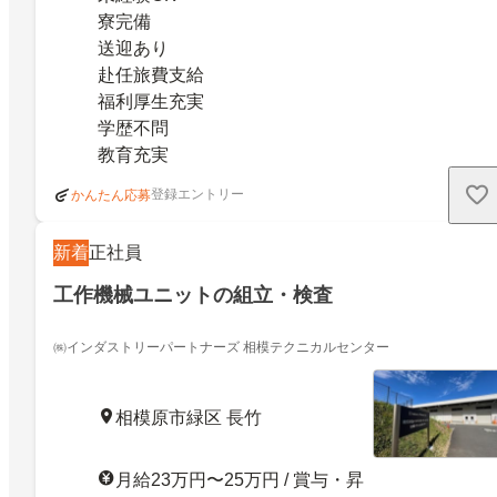
寮完備
送迎あり
赴任旅費支給
福利厚生充実
学歴不問
教育充実
登録エントリー
かんたん応募
新着
正社員
工作機械ユニットの組立・検査
㈱インダストリーパートナーズ 相模テクニカルセンター
相模原市緑区 長竹
月給23万円〜25万円 / 賞与・昇