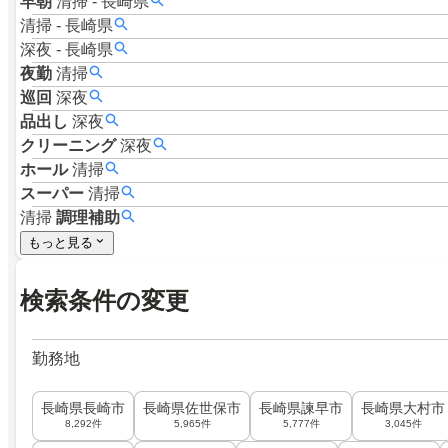
早朝
清掃
-
長崎県
清掃
-
長崎県
深夜
-
長崎県
夜勤
清掃
巡回
深夜
品出し
深夜
クリーニング
深夜
ホール
清掃
スーパー
清掃
清掃
調理補助
もっと見る
検索条件の変更
勤務地
長崎県長崎市
長崎県佐世保市
長崎県諫早市
長崎県大村市
8,292件
5,965件
5,777件
3,045件