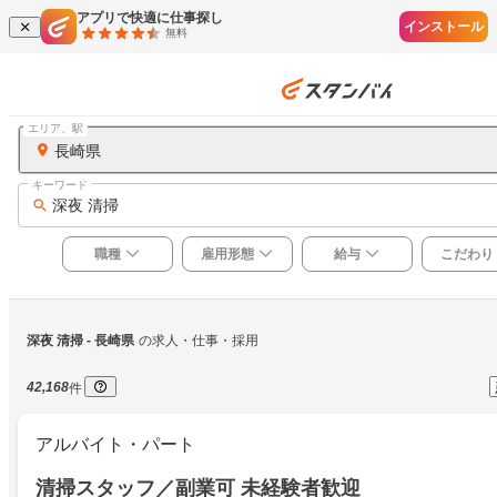
アプリで快適に仕事探し
インストール
無料
エリア、駅
長崎県
キーワード
深夜 清掃
職種
雇用形態
給与
こだわり
深夜 清掃
 - 長崎県
の求人・仕事・採用
42,168
件
アルバイト・パート
清掃スタッフ／副業可 未経験者歓迎