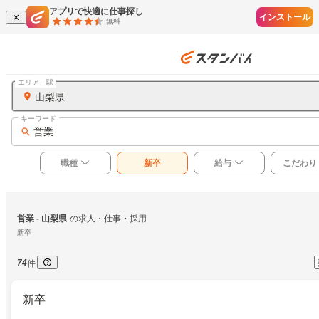
アプリで快適に仕事探し
インストール
無料
エリア、駅
山梨県
キーワード
営業
職種
新卒
給与
こだわり
営業
 - 山梨県
の求人・仕事・採用
新卒
74
件
新卒