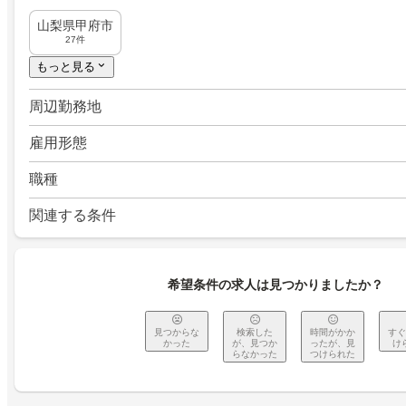
山梨県甲府市
27件
もっと見る
周辺勤務地
雇用形態
職種
関連する条件
希望条件の求人は見つかりましたか？
見つからな
検索した
時間がかか
すぐ
かった
が、見つか
ったが、見
け
らなかった
つけられた