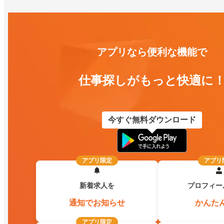
アプリなら便利な機能で
仕事探しがもっと快適に
今すぐ無料ダウンロード
アプリ限定
アプリ
新着求人を
プロフィー
通知でお知らせ
かんた
アプリ限定