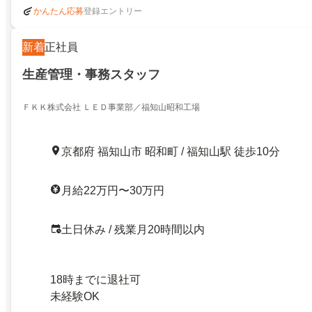
登録エントリー
かんたん応募
新着
正社員
生産管理・事務スタッフ
ＦＫＫ株式会社 ＬＥＤ事業部／福知山昭和工場
京都府 福知山市 昭和町 / 福知山駅 徒歩10分
月給22万円〜30万円
土日休み / 残業月20時間以内
18時までに退社可
未経験OK