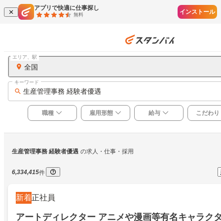
アプリで快適に仕事探し
インストール
無料
エリア、駅
全国
キーワード
生産管理事務 経験者優遇
職種
雇用形態
給与
こだわり
生産管理事務 経験者優遇
の求人・仕事・採用
6,334,415
件
新着
正社員
アートディレクター アニメや漫画等有名キャラク