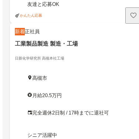
友達と応募OK
かんたん応募
新着
正社員
工業製品製造 製造・工場
日新化学研究所 高槻本社工場
高槻市
月給20.5万円
完全週休2日制 / 17時までに退社可
シニア活躍中