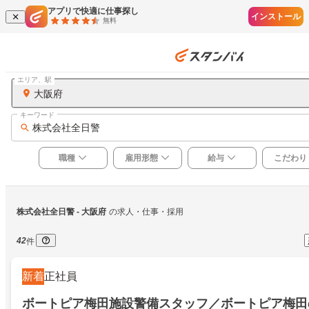
アプリで快適に仕事探し
インストール
無料
エリア、駅
大阪府
キーワード
株式会社全日警
職種
雇用形態
給与
こだわり
株式会社全日警
 - 大阪府
の求人・仕事・採用
42
件
新着
正社員
ボートピア梅田施設警備スタッフ／ボートピア梅田