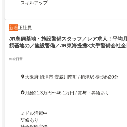
スキルアップ
新着
正社員
JR鳥飼基地・施設警備スタッフ／レア求人！平均月
飼基地の／施設警備／JR東海提携×大手警備会社全
㈱全日警
大阪府 摂津市 安威川南町 / 摂津駅 徒歩約20分
月給21.3万円〜46.1万円 / 賞与・昇給あり
ミドル活躍中
研修あり
社会保険完備