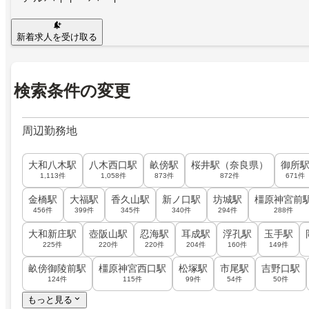
新着求人を受け取る
検索条件の変更
周辺勤務地
大和八木駅
八木西口駅
畝傍駅
桜井駅（奈良県）
御所
1,113件
1,058件
873件
872件
671件
金橋駅
大福駅
香久山駅
新ノ口駅
坊城駅
橿原神宮前
456件
399件
345件
340件
294件
288件
大和新庄駅
壺阪山駅
忍海駅
耳成駅
浮孔駅
玉手駅
225件
220件
220件
204件
160件
149件
畝傍御陵前駅
橿原神宮西口駅
松塚駅
市尾駅
吉野口駅
124件
115件
99件
54件
50件
もっと見る