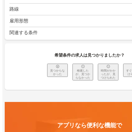
路線
雇用形態
関連する条件
希望条件の求人は見つかりましたか？
見つからな
検索した
時間がかか
すぐ
かった
が、見つか
ったが、見
け
らなかった
つけられた
アプリなら便利な機能で