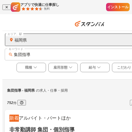
アプリで快適に仕事探し
インストール
無料
エリア、駅
福岡県
キーワード
集団指導
職種
雇用形態
給与
こだわり
集団指導
 - 福岡県
の求人・仕事・採用
752
件
新着
アルバイト・パートほか
非常勤講師 集団・個別指導