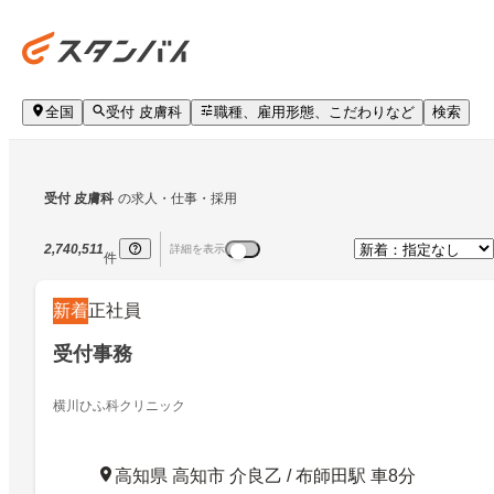
全国
受付 皮膚科
職種、雇用形態、こだわりなど
検索
受付 皮膚科
の求人・仕事・採用
2,740,511
詳細を表示
件
新着
正社員
受付事務
横川ひふ科クリニック
高知県 高知市 介良乙 / 布師田駅 車8分