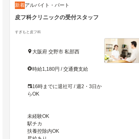
新着
アルバイト・パート
皮フ科クリニックの受付スタッフ
すぎもと皮フ科
大阪府 交野市 私部西
時給1,180円 / 交通費支給
16時までに退社可 / 週2・3日か
らOK
未経験OK
駅チカ
扶養控除内OK
昇給あり