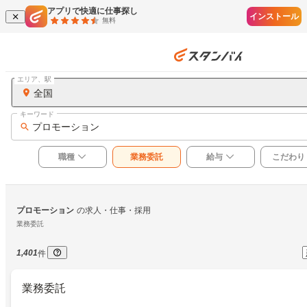
アプリで快適に仕事探し
インストール
無料
エリア、駅
全国
キーワード
プロモーション
職種
業務委託
給与
こだわり
プロモーション
の求人・仕事・採用
業務委託
1,401
件
業務委託