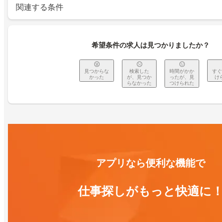
関連する条件
希望条件の求人は見つかりましたか？
見つからな
検索した
時間がかか
すぐ
かった
が、見つか
ったが、見
け
らなかった
つけられた
アプリなら便利な機能で
仕事探しがもっと快適に