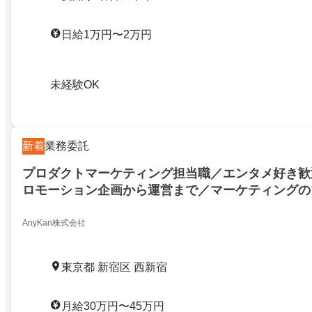
日給1万円〜2万円
未経験OK
新着
業務委託
プロダクトマーケティング担当職／エンタメ好き歓
ロモーション企画から運営まで／マーケティングの
できる環境／エンタメ好き歓迎！アプリのプロモー
運営まで／マーケティングのプロとして成長できる
AnyKan株式会社
25823940
東京都 新宿区 西新宿
月給30万円〜45万円