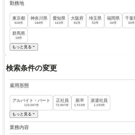
勤務地
東京都
神奈川県
愛知県
大阪府
埼玉県
福岡県
千葉
616件
194件
141件
61件
52件
44件
33件
群馬県
19件
もっと見る
検索条件の変更
雇用形態
アルバイト・パート
正社員
新卒
派遣社員
123,067件
72,967件
1,513件
1,233件
もっと見る
業務内容