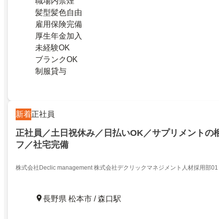
職場内禁煙
髪型髪色自由
雇用保険完備
厚生年金加入
未経験OK
ブランクOK
制服貸与
新着
正社員
正社員／土日祝休み／日払いOK／サプリメントの
フ／社宅完備
株式会社Declic management 株式会社デクリックマネジメント人材採用部01
長野県 松本市 / 森口駅