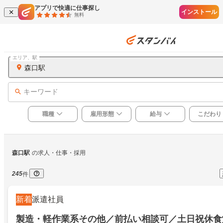
アプリで快適に仕事探し
インストール
無料
エリア、駅
森口駅
キーワード
職種
雇用形態
給与
こだわり
森口駅
の求人・仕事・採用
245
件
新着
派遣社員
製造・軽作業系その他／前払い相談可／土日祝休食