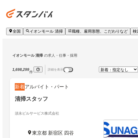
全国
イオンモール 清掃
職種、雇用形態、こだわりなど
検
イオンモール 清掃
の求人・仕事・採用
1,698,299
詳細を表示
件
新着
アルバイト・パート
清掃スタッフ
須永ビルサービス株式会社
東京都 新宿区 四谷