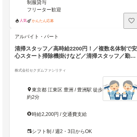
制服貸与
フリーター歓迎
人気
かんたん応募
アルバイト・パート
清掃スタッフ／高時給2200円！／複数名体制で安
心スタート掃除機掛けなど／清掃スタッフ／勤務
地の選択も可能！
株式会社セクダムファシリティ
東京都 江東区 豊洲 / 豊洲駅 徒歩
約2分
時給2,200円 / 交通費支給
シフト制 / 週2・3日からOK