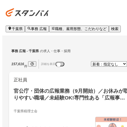
千葉県
事務 広報
職種、雇用形態、こだわりなど
検索
事務 広報
 - 千葉県
の求人・仕事・採用
157,616
詳細を表示
件
正社員
官公庁・団体の広報業務（9月開始）／お休みが
りやすい職場／未経験OK!専門性ある「広報事
務」に挑戦年休126日／賞与4.5ヵ月
千葉県税理士会