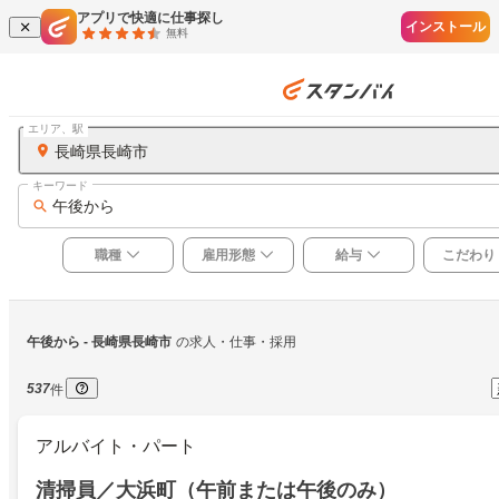
アプリで快適に仕事探し
インストール
無料
エリア、駅
長崎県長崎市
キーワード
午後から
職種
雇用形態
給与
こだわり
午後から
 - 長崎県長崎市
の求人・仕事・採用
537
件
アルバイト・パート
清掃員／大浜町（午前または午後のみ）