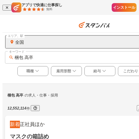
アプリで快適に仕事探し
インストール
無料
エリア、駅
全国
キーワード
梱包 高卒
職種
雇用形態
給与
こだわり
梱包 高卒
の求人・仕事・採用
12,552,114
件
新着
正社員ほか
マスクの箱詰め