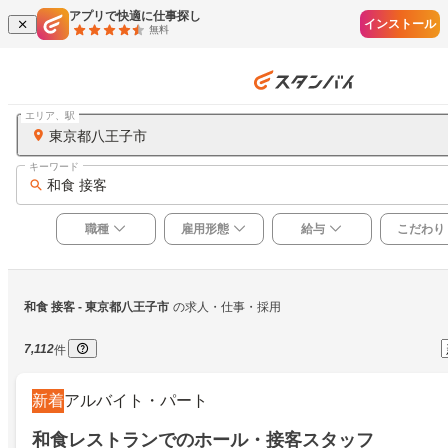
アプリで快適に仕事探し
インストール
無料
エリア、駅
東京都八王子市
キーワード
和食 接客
職種
雇用形態
給与
こだわり
和食 接客
 - 東京都八王子市
の求人・仕事・採用
7,112
件
新着
アルバイト・パート
和食レストランでのホール・接客スタッフ