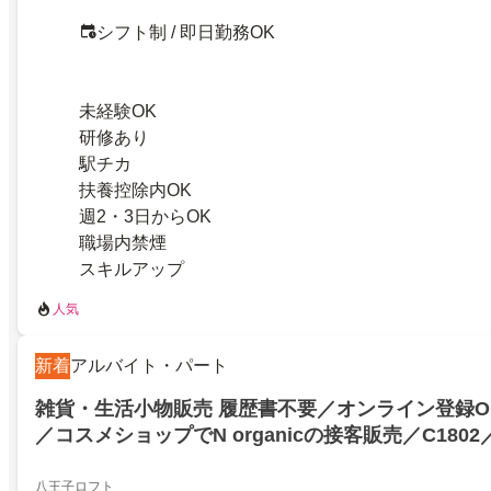
シフト制 / 即日勤務OK
未経験OK
研修あり
駅チカ
扶養控除内OK
週2・3日からOK
職場内禁煙
スキルアップ
人気
新着
アルバイト・パート
雑貨・生活小物販売 履歴書不要／オンライン登録O
／コスメショップでN organicの接客販売／C180
タッフ／東京都八王子市／学生歓迎
八王子ロフト