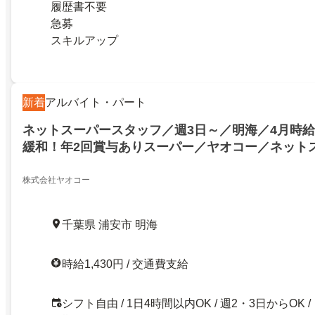
履歴書不要
急募
スキルアップ
新着
アルバイト・パート
ネットスーパースタッフ／週3日～／明海／4月時給
緩和！年2回賞与ありスーパー／ヤオコー／ネット
4h～／しゅふ活躍中・未経験OK・交通費全額 （片
株式会社ヤオコー
千葉県 浦安市 明海
時給1,430円 / 交通費支給
シフト自由 / 1日4時間以内OK / 週2・3日からOK /