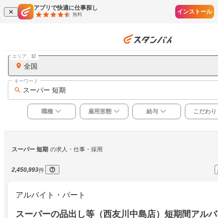
アプリで快適に仕事探し
インストール
無料
エリア、駅
全国
キーワード
スーパー 短期
職種
雇用形態
給与
こだわり
スーパー 短期
の求人・仕事・採用
2,450,993
件
アルバイト・パート
スーパーの品出し等（西友川中島店）短期間アルバ