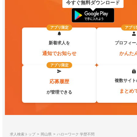
今すぐ無料ダウンロード
アプリ限定
アプリ
新着求人を
プロフィー
通知でお知らせ
かんた
アプリ限定
複数サイト
応募履歴
まとめ
が管理できる
求人検索トップ
岡山県
ハローワーク 学歴不問