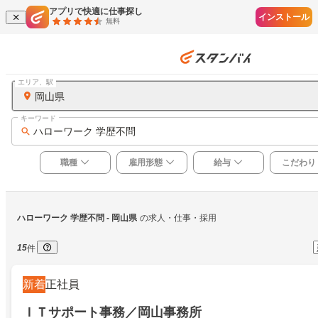
アプリで快適に仕事探し
インストール
無料
エリア、駅
岡山県
キーワード
ハローワーク 学歴不問
職種
雇用形態
給与
こだわり
ハローワーク 学歴不問
 - 岡山県
の求人・仕事・採用
15
件
新着
正社員
ＩＴサポート事務／岡山事務所