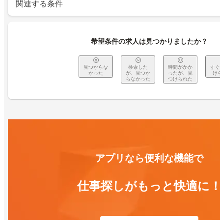
関連する条件
希望条件の求人は見つかりましたか？
見つからな
検索した
時間がかか
すぐ
かった
が、見つか
ったが、見
け
らなかった
つけられた
アプリなら便利な機能で
仕事探しがもっと快適に