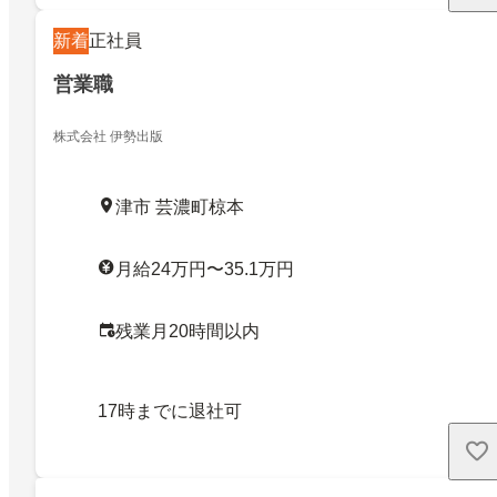
新着
正社員
営業職
株式会社 伊勢出版
津市 芸濃町椋本
月給24万円〜35.1万円
残業月20時間以内
17時までに退社可