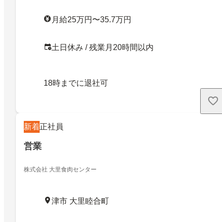
月給25万円〜35.7万円
土日休み / 残業月20時間以内
18時までに退社可
新着
正社員
営業
株式会社 大里食肉センター
津市 大里睦合町