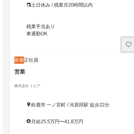
土日休み / 残業月20時間以内
残業手当あり
車通勤OK
新着
正社員
営業
株式会社 トピア
鈴鹿市 一ノ宮町 / 河原田駅 徒歩22分
月給25.5万円〜41.8万円