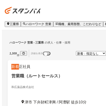
三重県
ハローワーク 営業
職種、雇用形態、こだわりなど
ハローワーク 営業
 - 三重県
の求人・仕事・採用
1,309
詳細を表示
件
新着
正社員
営業職（ルートセールス）
和広薬品株式会社
津市 下弁財町津興 / 阿漕駅 徒歩10分