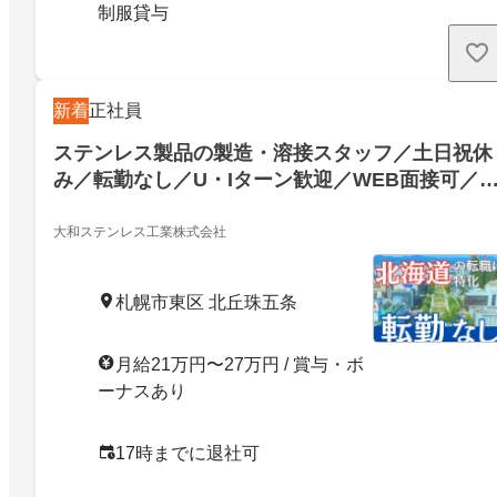
制服貸与
新着
正社員
ステンレス製品の製造・溶接スタッフ／土日祝休
み／転勤なし／U・Iターン歓迎／WEB面接可／
日祝休み／転勤なし／U・Iターン歓迎／WEB面
可／24733553
大和ステンレス工業株式会社
札幌市東区 北丘珠五条
月給21万円〜27万円 / 賞与・ボ
ーナスあり
17時までに退社可