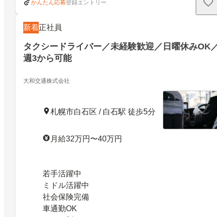
登録エントリー
かんたん応募
新着
正社員
タクシードライバー／未経験歓迎／日曜休みOK
週3から可能
大和交通株式会社
札幌市白石区 / 白石駅 徒歩5分
月給32万円〜40万円
若手活躍中
ミドル活躍中
社会保険完備
車通勤OK