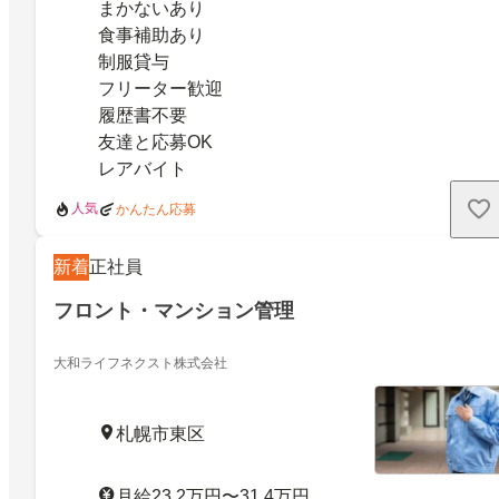
まかないあり
食事補助あり
制服貸与
フリーター歓迎
履歴書不要
友達と応募OK
レアバイト
人気
かんたん応募
新着
正社員
フロント・マンション管理
大和ライフネクスト株式会社
札幌市東区
月給23.2万円〜31.4万円