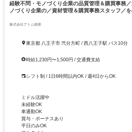
経験不問・モノづくり企業の品質管理＆購買事務／
ノづくり企業の／資材管理＆購買事務スタッフ／を
日週4日～×6h～・残業基本ナシ／経験＆ブランク不
子育てしゅふ活躍中
株式会社アトム精密
東京都 八王子市 弐分方町 / 西八王子駅 バス10分
時給1,230円〜1,500円 / 交通費支給
シフト制 / 1日6時間以内OK / 週4日からOK
ミドル活躍中
未経験OK
車通勤OK
賞与・ボーナスあり
平日のみOK