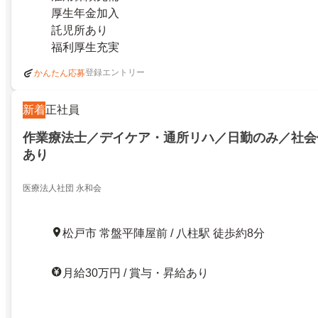
厚生年金加入
託児所あり
福利厚生充実
登録エントリー
かんたん応募
新着
正社員
作業療法士／デイケア・通所リハ／日勤のみ／社会
あり
医療法人社団 永和会
松戸市 常盤平陣屋前 / 八柱駅 徒歩約8分
月給30万円 / 賞与・昇給あり