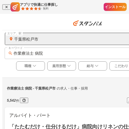
アプリで快適に仕事探し
インストール
無料
エリア、駅
千葉県松戸市
キーワード
作業療法士 病院
職種
雇用形態
給与
こだわり
作業療法士 病院
 - 千葉県松戸市
の求人・仕事・採用
5,542
件
アルバイト・パート
「たたむだけ・仕分けるだけ」病院向けリネンの仕