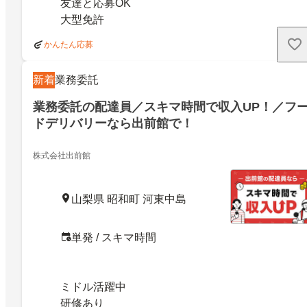
友達と応募OK
大型免許
かんたん応募
新着
業務委託
業務委託の配達員／スキマ時間で収入UP！／フ
ドデリバリーなら出前館で！
株式会社出前館
山梨県 昭和町 河東中島
単発 / スキマ時間
ミドル活躍中
研修あり