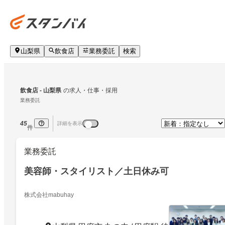
山梨県
飲食店
業務委託
検索
飲食店
 - 山梨県
の求人・仕事・採用
業務委託
45
詳細を表示
件
業務委託
美容師・スタイリスト／土日休み可
株式会社mabuhay