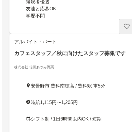
経験者優遇
友達と応募OK
学歴不問
アルバイト・パート
カフェスタッフ／秋に向けたスタッフ募集です
株式会社 信州あづみ野栗
安曇野市 豊科南穂高 / 豊科駅 車5分
時給1,115円〜1,205円
シフト制 / 1日6時間以内OK / 短期