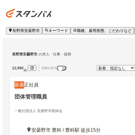
長野県安曇野市
キーワード
職種、雇用形態、こだわりなど
長野県安曇野市
の求人・仕事・採用
12,966
詳細を表示
件
新着
正社員
団体管理職員
一般社団法人 安曇野市医師会
安曇野市 豊科 / 豊科駅 徒歩15分