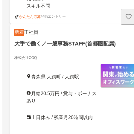
スキル不問
登録エントリー
かんたん応募
新着
正社員
大手で働く／一般事務STAFF(首都圏配属)
株式会社OOQ
青森県 大鰐町 / 大鰐駅
月給20.5万円 / 賞与・ボーナス
あり
土日休み / 残業月20時間以内