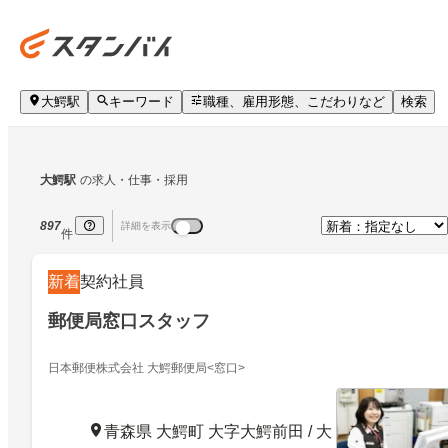
大鰐駅
キーワード
職種、雇用形態、こだわりなど
検索
大鰐駅
の求人・仕事・採用
897
詳細を表示
件
新着
契約社員
郵便局窓口スタッフ
日本郵便株式会社 大鰐郵便局<窓口>
青森県 大鰐町 大字大鰐前田 / 大