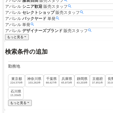
アパレル
服装自由
販売スタッフ
アパレル
シニア歓迎
販売スタッフ
アパレル
セレクトショップ
販売スタッフ
アパレル
バックヤード
単発
アパレル
単発
アパレル
デザイナーズブランド
販売スタッフ
もっと見る
検索条件の追加
勤務地
東京都
神奈川県
千葉県
兵庫県
静岡県
京都府
長
224,570件
103,262件
88,627件
65,973件
43,203件
37,951件
33,
石川県
15,359件
もっと見る