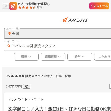
アプリで快適に仕事探し
インストール
無料
エリア、駅
全国
キーワード
アパレル 単発 販売スタッフ
職種
雇用形態
給与
こだわり
アパレル 単発 販売スタッフ
の求人・仕事・採用
1,677,737
件
アルバイト・パート
文字起こし／入力！激短1日～好きな日に勤務OK来