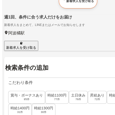
新着求人を受け取る
週1回、条件に合う求人だけをお届け
新着求人をまとめて、LINEまたはメールでお知らせします
阿波橘駅
新着求人を受け取る
検索条件の追加
こだわり条件
賞与・ボーナスあり
時給1100円
土日休み
昇給あり
時給
95件
77件
76件
72件
時給1400円
時給1300円
31件
30件