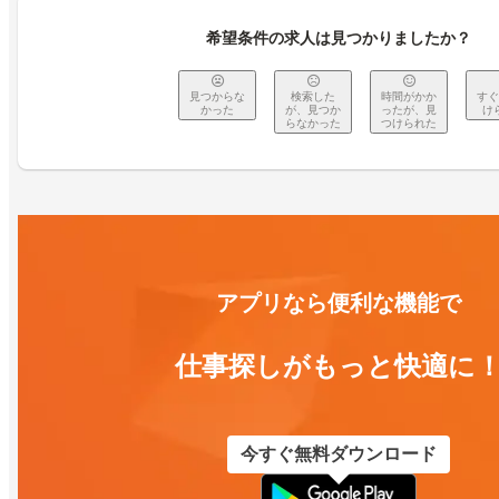
希望条件の求人は見つかりましたか？
見つからな
検索した
時間がかか
すぐ
かった
が、見つか
ったが、見
け
らなかった
つけられた
アプリなら便利な機能で
仕事探しがもっと快適に
今すぐ無料ダウンロード