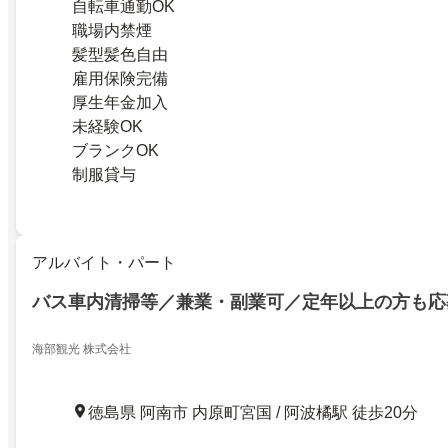
自転車通勤OK
職場内禁煙
髪型髪色自由
雇用保険完備
厚生年金加入
未経験OK
ブランクOK
制服貸与
アルバイト・パート
バス車内清掃等／兼業・副業可／定年以上の方も応
海部観光 株式会社
徳島県 阿南市 内原町宮国 / 阿波橘駅 徒歩20分