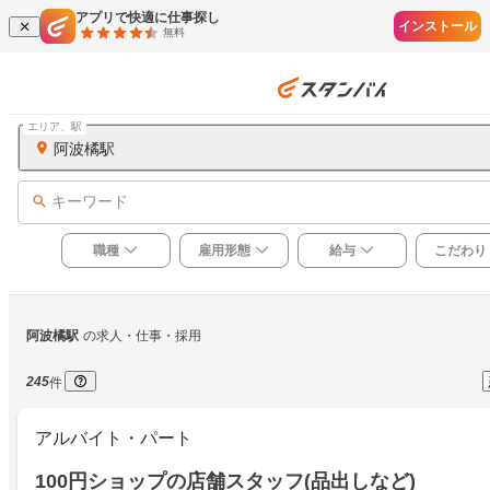
アプリで快適に仕事探し
インストール
無料
エリア、駅
阿波橘駅
キーワード
職種
雇用形態
給与
こだわり
阿波橘駅
の求人・仕事・採用
245
件
アルバイト・パート
100円ショップの店舗スタッフ(品出しなど)