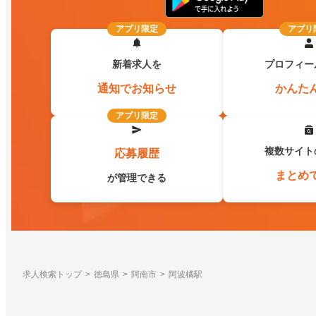
アプリ限定
アプリ
新着求人を
プロフィー
通知でお知らせ
かんた
アプリ限定
複数サイト
応募履歴
まとめ
が管理できる
求人検索トップ
徳島県
阿南市
阿波橘駅