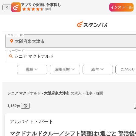
アプリで快適に仕事探し
インストール
無料
エリア、駅
大阪府泉大津市
キーワード
シニア マクドナルド
職種
雇用形態
給与
こだわり
シニア マクドナルド
 - 大阪府泉大津市
の求人・仕事・採用
1,162
件
アルバイト・パート
マクドナルドクルー／シフト調整は1週ごと 部活後