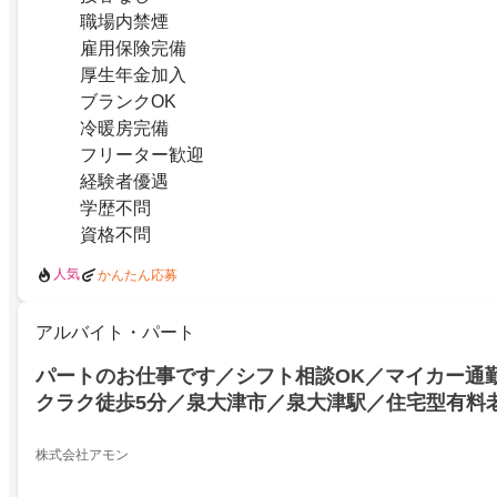
職場内禁煙
雇用保険完備
厚生年金加入
ブランクOK
冷暖房完備
フリーター歓迎
経験者優遇
学歴不問
資格不問
人気
かんたん応募
アルバイト・パート
パートのお仕事です／シフト相談OK／マイカー通
クラク徒歩5分／泉大津市／泉大津駅／住宅型有料
ケアマネージャー業務 ／パートのお仕事です／シフ
イカー通勤OK／駅近／ラクラク徒歩5分／泉大津
株式会社アモン
宅型有料老人ホームでのケアマネージャー業務