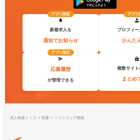
アプリ限定
アプリ
新着求人を
プロフィー
通知でお知らせ
かんた
アプリ限定
複数サイト
応募履歴
まとめ
が管理できる
求人検索トップ
医療
ソフトウェア開発