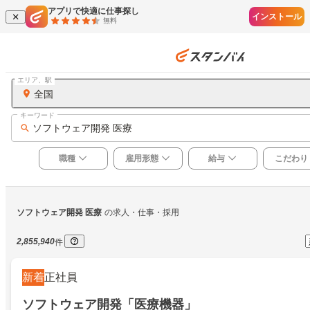
アプリで快適に仕事探し
インストール
無料
エリア、駅
全国
キーワード
ソフトウェア開発 医療
職種
雇用形態
給与
こだわり
ソフトウェア開発 医療
の求人・仕事・採用
2,855,940
件
新着
正社員
ソフトウェア開発「医療機器」