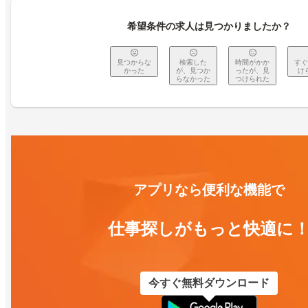
希望条件の求人は見つかりましたか？
見つからな
検索した
時間がかか
すぐ
かった
が、見つか
ったが、見
け
らなかった
つけられた
アプリなら便利な機能で
仕事探しがもっと快適に
今すぐ無料ダウンロード