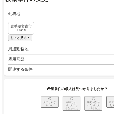
勤務地
岩手県宮古市
1,405件
もっと見る
周辺勤務地
雇用形態
関連する条件
希望条件の求人は見つかりましたか？
見つからな
検索した
時間がかか
すぐ
かった
が、見つか
ったが、見
け
らなかった
つけられた