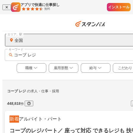
アプリで快適に仕事探し
インストール
無料
エリア、駅
全国
キーワード
コープ レジ
職種
雇用形態
給与
こだわり
コープ レジ
の求人・仕事・採用
448,918
件
新着
アルバイト・パート
コープのレジパート／ 座って対応 できるレジも 扶