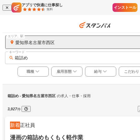
アプリで快適に仕事探し
インストール
無料
エリア、駅
愛知県名古屋市西区
キーワード
箱詰め
職種
雇用形態
給与
こだわり
箱詰め
 - 愛知県名古屋市西区
の求人・仕事・採用
3,927
件
新着
正社員
漫画の箱詰めもくもく軽作業