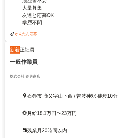
履歴書不要
大量募集
友達と応募OK
学歴不問
かんたん応募
新着
正社員
一般作業員
株式会社 鈴勇商店
石巻市 鹿又字山下西 / 曽波神駅 徒歩10分
月給18.1万円〜23万円
残業月20時間以内