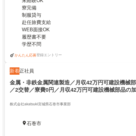
未経験OK
寮完備
制服貸与
赴任旅費支給
WEB面接OK
履歴書不要
学歴不問
登録エントリー
かんたん応募
新着
正社員
金属・非鉄金属関連製造／月収42万円可建設機械
／2交替／寮費0円／月収42万円可建設機械部品の
替／寮費0円／27279883
株式会社akatsuki宮城県石巻市事業部
石巻市