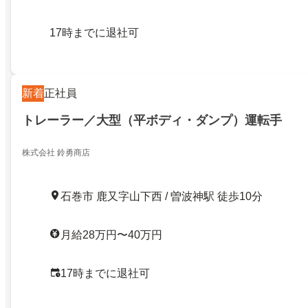
17時までに退社可
新着
正社員
トレーラー／大型（平ボディ・ダンプ）運転手
株式会社 鈴勇商店
石巻市 鹿又字山下西 / 曽波神駅 徒歩10分
月給28万円〜40万円
17時までに退社可