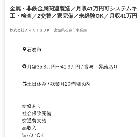
金属・非鉄金属関連製造／月収41万円可システム
工・検査／2交替／寮完備／未経験OK／月収41万
チン部品の加工・検査／2交替／寮完備／未経験OK／2
株式会社ＡＫＡＴＳＵＫＩ宮城県石巻市事業部
石巻市
月給35.3万円〜41.3万円 / 賞与・昇給あり
土日休み / 残業月20時間以内
研修あり
社会保険完備
交通費支給
高収入
週払いOK