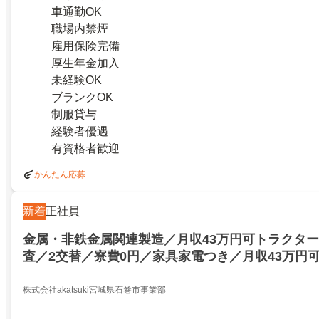
車通勤OK
職場内禁煙
雇用保険完備
厚生年金加入
未経験OK
ブランクOK
制服貸与
経験者優遇
有資格者歓迎
かんたん応募
新着
正社員
金属・非鉄金属関連製造／月収43万円可トラクタ
査／2交替／寮費0円／家具家電つき／月収43万円
の加工・検査／2交替／寮費0円／家具家電つき／273
株式会社akatsuki宮城県石巻市事業部