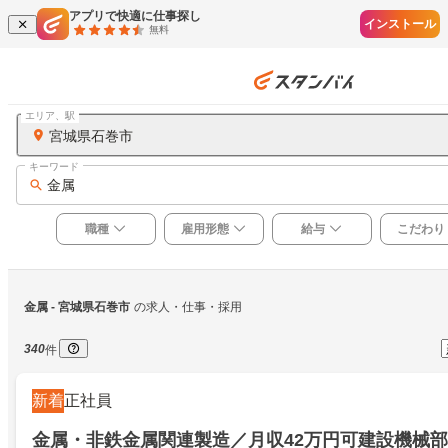
アプリで快適に仕事探し
インストール
無料
エリア、駅
宮城県石巻市
キーワード
金属
職種
雇用形態
給与
こだわり
金属
 - 宮城県石巻市
の求人・仕事・採用
340
件
新着
正社員
金属・非鉄金属関連製造／月収42万円可建設機械