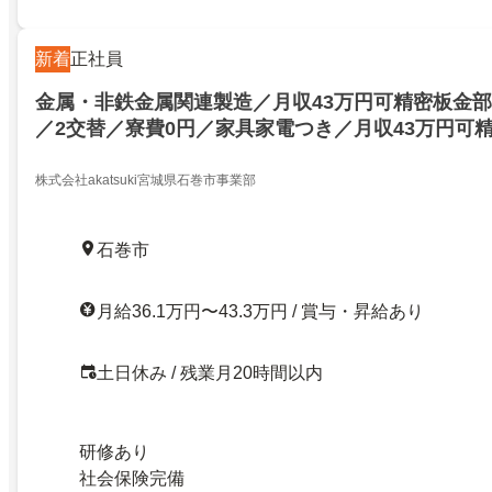
新着
正社員
金属・非鉄金属関連製造／月収43万円可精密板金
／2交替／寮費0円／家具家電つき／月収43万円可
工・検査／2交替／寮費0円／家具家電つき／273924
株式会社akatsuki宮城県石巻市事業部
石巻市
月給36.1万円〜43.3万円 / 賞与・昇給あり
土日休み / 残業月20時間以内
研修あり
社会保険完備