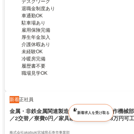
デスクワーク
退職金制度あり
車通勤OK
駐車場あり
雇用保険完備
厚生年金加入
介護休暇あり
未経験OK
冷暖房完備
履歴書不要
職場見学OK
新着
正社員
金属・非鉄金属関連製造／月収43万円可工作機械
新着求人を受け取る
／2交替／寮費0円／家具家電つき／月収43万円可
工・検査／2交替／寮費0円／家具家電つき／273049
株式会社akatsuki宮城県石巻市事業部