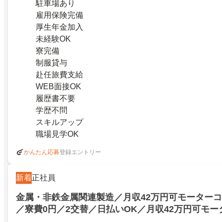
駐車場あり
雇用保険完備
厚生年金加入
未経験OK
寮完備
制服貸与
赴任旅費支給
WEB面接OK
履歴書不要
学歴不問
スキルアップ
職場見学OK
登録エントリー
かんたん応募
新着
正社員
金属・非鉄金属関連製造／月収42万円可モーター
／寮費0円／2交替／日払いOK／月収42万円可モ
工・検査／寮費0円／2交替／日払いOK／27379289