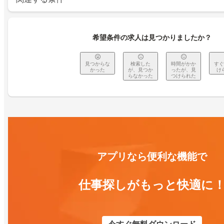
希望条件の求人は見つかりましたか？
見つからな
検索した
時間がかか
すぐ
かった
が、見つか
ったが、見
け
らなかった
つけられた
アプリなら便利な機能で
仕事探しがもっと快適に