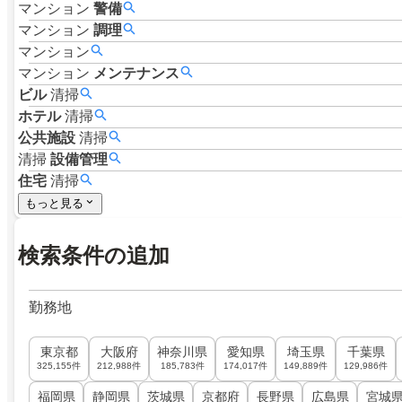
マンション
警備
マンション
調理
マンション
マンション
メンテナンス
ビル
清掃
ホテル
清掃
公共施設
清掃
清掃
設備管理
住宅
清掃
もっと見る
検索条件の追加
勤務地
東京都
大阪府
神奈川県
愛知県
埼玉県
千葉県
325,155件
212,988件
185,783件
174,017件
149,889件
129,986件
福岡県
静岡県
茨城県
京都府
長野県
広島県
宮城