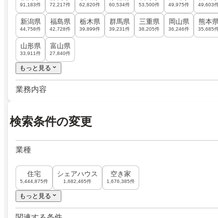
91,183件
72,217件
62,820件
60,534件
53,500件
49,975件
49,603
新潟県
福島県
栃木県
群馬県
三重県
岡山県
熊本
44,758件
42,728件
39,899件
39,231件
38,205件
36,246件
35,685
山形県
富山県
33,911件
27,840件
もっと見る
業務内容
検索条件の変更
業種
住宅
シェアハウス
空き家
5,444,875件
1,682,465件
1,676,385件
もっと見る
関連する条件