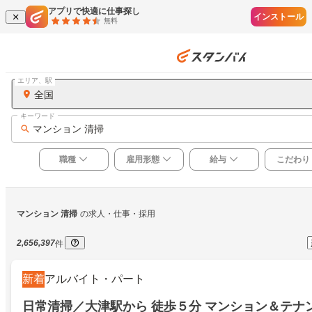
アプリで快適に仕事探し
インストール
無料
エリア、駅
全国
キーワード
マンション 清掃
職種
雇用形態
給与
こだわり
マンション 清掃
の求人・仕事・採用
2,656,397
件
新着
アルバイト・パート
日常清掃／大津駅から 徒歩５分 マンション＆テナ