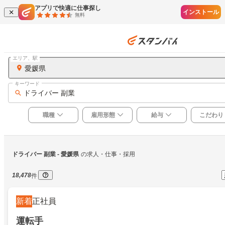
アプリで快適に仕事探し
インストール
無料
エリア、駅
愛媛県
キーワード
ドライバー 副業
職種
雇用形態
給与
こだわり
ドライバー 副業
 - 愛媛県
の求人・仕事・採用
18,478
件
新着
正社員
運転手