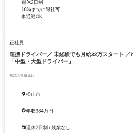
週休2日制
18時までに退社可
車通勤OK
正社員
運搬ドライバー／ 未経験でも月給32万スタート ／\٩「๑❛ᴗ❛๑」۶／
「中型・大型ドライバー」
株式会社篠原組
松山市
年収384万円
週休2日制 / 残業なし