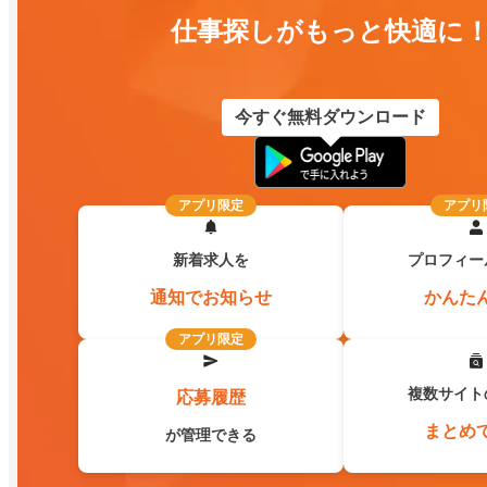
仕事探しがもっと快適に
今すぐ無料ダウンロード
アプリ限定
アプリ
新着求人を
プロフィー
通知でお知らせ
かんた
アプリ限定
複数サイト
応募履歴
まとめ
が管理できる